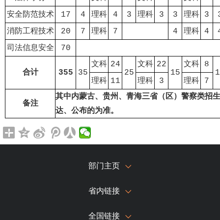
安全防范技术
17
4
理科
4
3
理科
3
3
理科
3
消防工程技术
20
7
理科
7
4
理科
4
司法信息安全
70
文科
24
文科
22
文科
8
合计
355
35
25
15
1
理科
11
理科
3
理科
7
其中内蒙古、贵州、青海三省（区）警察类招
备注
达、公布的为准。
部门主页
省内链接
全国链接