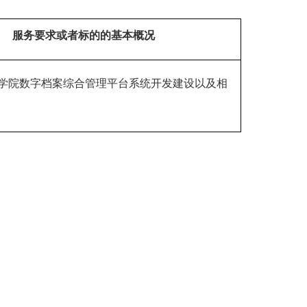
服务要求或者标的的基本概况
学院数字档案综合管理平台系统开发建设以及相