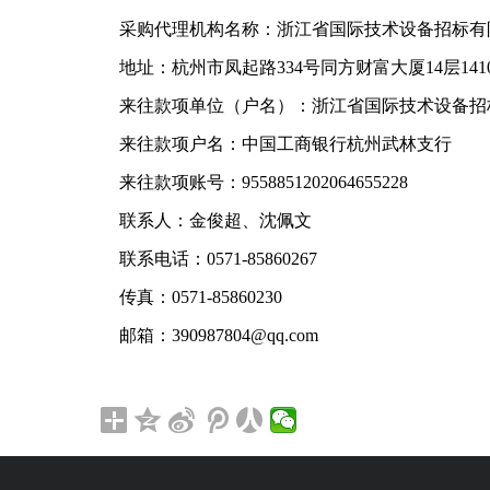
采购代理机构名称：浙江省国际技术设备招标有
地址：杭州市凤起路334号同方财富大厦14层141
来往款项单位（户名）：浙江省国际技术设备招
来往款项户名：中国工商银行杭州武林支行
来往款项账号：9558851202064655228
联系人：金俊超、沈佩文
联系电话：0571-85860267
传真：0571-85860230
邮箱：390987804@qq.com