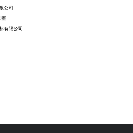
限公司
0室
标有限公司