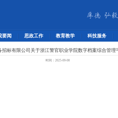
院要闻
思政工作
教育教学
科技服务
备招标有限公司关于浙江警官职业学院数字档案综合管理
时间：2025-09-08