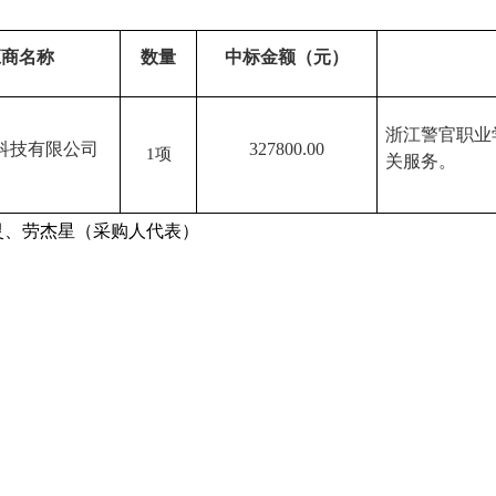
应商名称
数量
中标金额（元）
浙江警官职业
科技有限公司
327800.00
1
项
关服务。
灵、劳杰星（采购人代表）